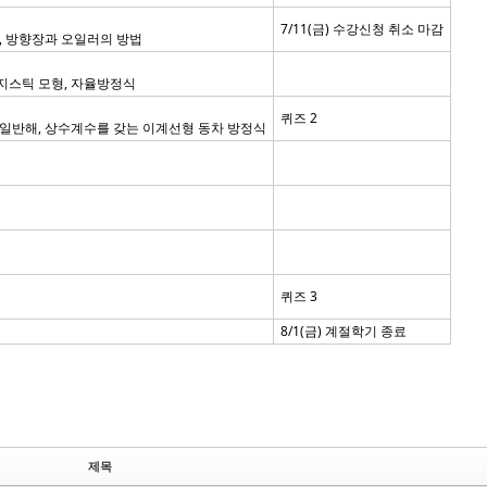
7/11(금) 수강신청 취소 마감
, 방향장과 오일러의 방법
로지스틱 모형, 자율방정식
퀴즈 2
일반해, 상수계수를 갖는 이계선형 동차 방정식
퀴즈 3
8/1(금) 계절학기 종료
제목