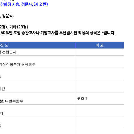
강혜정 지음, 경문사.(제 2 판)
, 청문각.
2점), 기타(23점)
은 50%만 포함 중간고사나 기말고사를 무단결시한 학생의 성적은 F입니다.
진 도
비 고
분과 선형근사.
 역삼각함수와 쌍곡함수
법
사값
퀴즈 1
분, 다변수함수
벡터
법