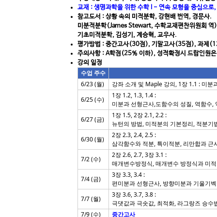
교재 : 생명과학을 위한 수학 I - 연속 모형을 중심으로, 
참고도서 : 상황 속의 미적분학, 강현배 번역, 경문사.
미분적분학(James Stewart, 수학교재편찬위원회 역)
기초미적분학, 김성기, 계승혁, 교우사.
평가방법 : 중간고사(30점), 기말고사(35점), 과제(1
주의사항 : A학점(25% 이하), 성적확정시 드랍인원
강의 일정
수업 주수
6/23 (월)
강좌 소개 및 Maple 강의, 1장 1.1 : 미
1장 1.2, 1.3, 1.4 :
6/25 (수)
미분과 선형근사,도함수의 성질, 역함수,
1장 1.5, 2장 2.1, 2.2 :
6/27 (금)
뉴턴의 방법, 미적분의 기본정리, 적분기
2장 2.3, 2.4, 2.5 :
6/30 (월)
삼각함수와 적분, 특이적분, 리만합과 근
2장 2.6, 2.7, 3장 3.1 :
7/2 (수)
매개변수방정식, 매개변수 방정식과 미적
3장 3.3, 3.4 :
7/4 (금)
편미분과 선형근사, 방향미분과 기울기
3장 3.6, 3.7, 3.8 :
7/7 (월)
극댓값과 극솟값, 최적화, 라그랑즈 승수
7/9 (수)
중간고사